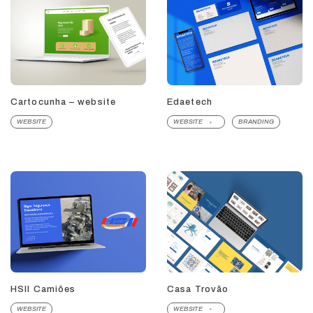
Cartocunha – website
Edaetech
WEBSITE
WEBSITE
BRANDING
HSII Camiões
Casa Trovão
WEBSITE
WEBSITE