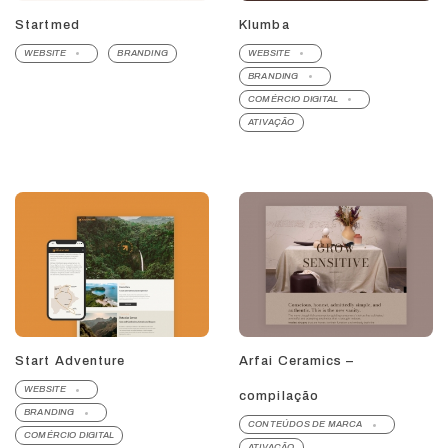
Startmed
Klumba
WEBSITE
BRANDING
WEBSITE
BRANDING
COMÉRCIO DIGITAL
ATIVAÇÃO
Start Adventure
Arfai Ceramics –
WEBSITE
compilação
BRANDING
CONTEÚDOS DE MARCA
COMÉRCIO DIGITAL
ATIVAÇÃO