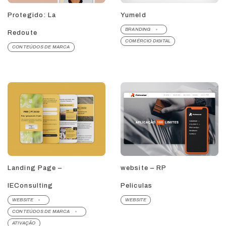
Protegido: La
Yumeld
BRANDING
Redoute
COMÉRCIO DIGITAL
CONTEÚDOS DE MARCA
Landing Page –
website – RP
IEConsulting
Peliculas
WEBSITE
WEBSITE
CONTEÚDOS DE MARCA
ATIVAÇÃO