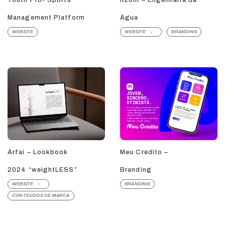
Youth Pro- Sports
h2om – Engenharia da
Management Platform
Água
WEBSITE
WEBSITE
BRANDING
Arfai – Lookbook
Meu Crédito –
2024 “weightLESS”
Branding
WEBSITE
BRANDING
CONTEÚDOS DE MARCA