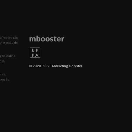
ão/reativação
io, gestão de
gos online,
nal,
© 2020 - 2026 Marketing Booster
uras,
inação,