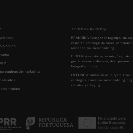
/
TODOS SERVIÇOS //
websites
BRANDING //
criação de logótipo, ativaç
de marca, estratégia de marca, estacionár
oja online
redes sociais, merchandising
marca
DIGITAL //
website, apresentações, catálo
gestão de conteudos web, video promocio
 //
fotografia, motion
ra equipas de marketing
OFFLINE //
cartões de visita, flyers, broch
conteúdos
catálogos, sinalética, merchandising, pag
convites, packaging
edes sociais