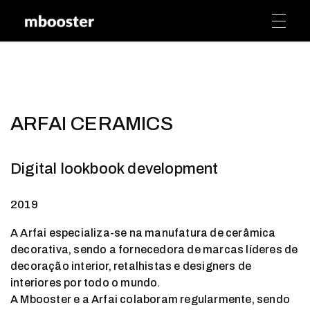
mbooster
Marketing Booster
ARFAI CERAMICS
Digital lookbook development
2019
A Arfai especializa-se na manufatura de cerâmica
decorativa, sendo a fornecedora de marcas líderes de
decoração interior, retalhistas e designers de
interiores por todo o mundo.
A Mbooster e a Arfai colaboram regularmente, sendo