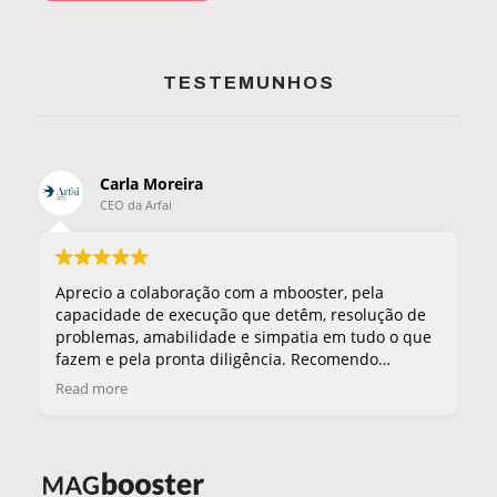
TESTEMUNHOS
Carla Moreira
CEO da Arfai
o
Aprecio a colaboração com a
mbooster
, pela
A 
capacidade de execução que detêm, resolução de
de
o
problemas, amabilidade e simpatia em tudo o que
sat
fazem e pela pronta diligência. Recomendo
nça
vivamente os serviços prestados, os nossos clientes
v
Read more
Re
ue
e parceiros admiram os trabalhos que nos têm
se
realizado.
ver projetos connosco